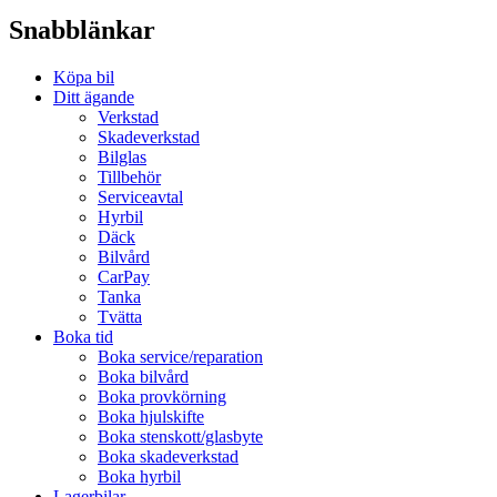
Snabblänkar
Köpa bil
Ditt ägande
Verkstad
Skadeverkstad
Bilglas
Tillbehör
Serviceavtal
Hyrbil
Däck
Bilvård
CarPay
Tanka
Tvätta
Boka tid
Boka service/reparation
Boka bilvård
Boka provkörning
Boka hjulskifte
Boka stenskott/glasbyte
Boka skadeverkstad
Boka hyrbil
Lagerbilar