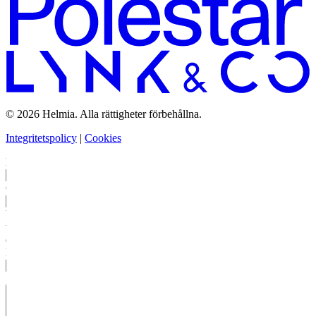
© 2026 Helmia. Alla rättigheter förbehållna.
Integritetspolicy
|
Cookies
Bolag
Ort
Vem
vill
du
kontakta?
Skapa
en
förfrågan