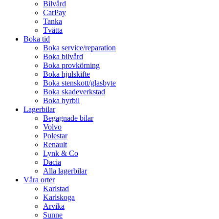
Bilvård
CarPay
Tanka
Tvätta
Boka tid
Boka service/reparation
Boka bilvård
Boka provkörning
Boka hjulskifte
Boka stenskott/glasbyte
Boka skadeverkstad
Boka hyrbil
Lagerbilar
Begagnade bilar
Volvo
Polestar
Renault
Lynk & Co
Dacia
Alla lagerbilar
Våra orter
Karlstad
Karlskoga
Arvika
Sunne