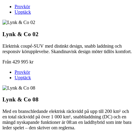
Provkör
Upptäck
Lynk & Co 02
Elektrisk coupé-SUV med distinkt design, snabb laddning och
responsiv körupplevelse. Skandinavisk design möter tidlös komfort.
Från 429 995 kr
Provkör
Upptäck
Lynk & Co 08
Med en branschledande elektrisk räckvidd på upp till 200 km¹ och
en total räckvidd på över 1 000 km¹, snabbladdning (DC) och en
mängd nyskapande funktioner är 08:an en laddhybrid som inte bara
leder spelet – den skriver om reglerna.