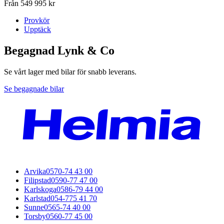
Från 549 995 kr
Provkör
Upptäck
Begagnad Lynk & Co
Se vårt lager med bilar för snabb leverans.
Se begagnade bilar
Arvika
0570-74 43 00
Filipstad
0590-77 47 00
Karlskoga
0586-79 44 00
Karlstad
054-775 41 70
Sunne
0565-74 40 00
Torsby
0560-77 45 00