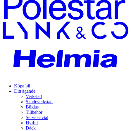
Köpa bil
Ditt ägande
Verkstad
Skadeverkstad
Bilglas
Tillbehör
Serviceavtal
Hyrbil
Däck