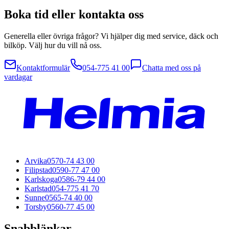
Boka tid eller kontakta oss
Generella eller övriga frågor? Vi hjälper dig med service, däck och
bilköp. Välj hur du vill nå oss.
Kontaktformulär
054-775 41 00
Chatta med oss på
vardagar
Arvika
0570-74 43 00
Filipstad
0590-77 47 00
Karlskoga
0586-79 44 00
Karlstad
054-775 41 70
Sunne
0565-74 40 00
Torsby
0560-77 45 00
Snabblänkar