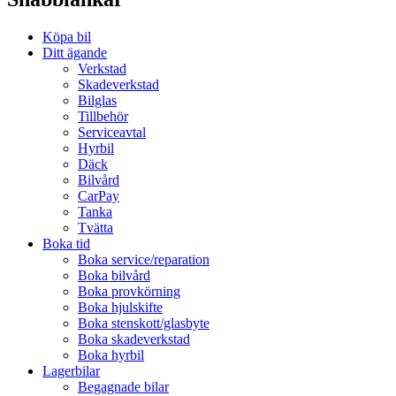
Köpa bil
Ditt ägande
Verkstad
Skadeverkstad
Bilglas
Tillbehör
Serviceavtal
Hyrbil
Däck
Bilvård
CarPay
Tanka
Tvätta
Boka tid
Boka service/reparation
Boka bilvård
Boka provkörning
Boka hjulskifte
Boka stenskott/glasbyte
Boka skadeverkstad
Boka hyrbil
Lagerbilar
Begagnade bilar