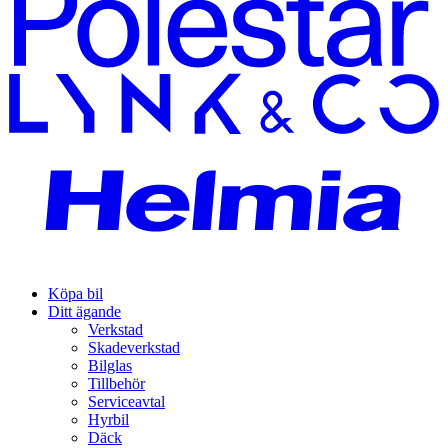
Köpa bil
Ditt ägande
Verkstad
Skadeverkstad
Bilglas
Tillbehör
Serviceavtal
Hyrbil
Däck