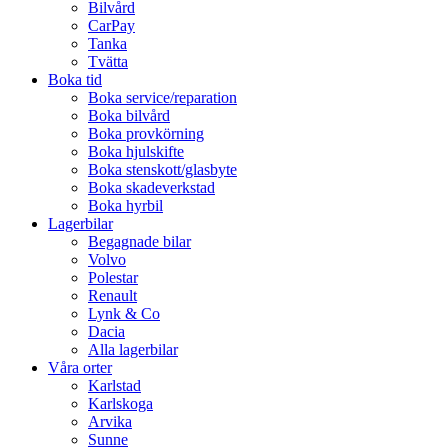
Bilvård
CarPay
Tanka
Tvätta
Boka tid
Boka service/reparation
Boka bilvård
Boka provkörning
Boka hjulskifte
Boka stenskott/glasbyte
Boka skadeverkstad
Boka hyrbil
Lagerbilar
Begagnade bilar
Volvo
Polestar
Renault
Lynk & Co
Dacia
Alla lagerbilar
Våra orter
Karlstad
Karlskoga
Arvika
Sunne