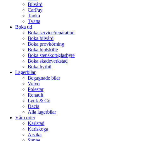
Bilvård
CarPay
Tanka
Tvätta
Boka tid
Boka service/reparation
Boka bilvård
Boka provkörning
Boka hjulskifte
Boka stenskott/glasbyte
Boka skadeverkstad
Boka hyrbil
Lagerbilar
Begagnade bilar
Volvo
Polestar
Renault
Lynk & Co
Dacia
Alla lagerbilar
Våra orter
Karlstad
Karlskoga
Arvika
Sunne