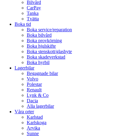
Bilvård
CarPay
Tanka
Tvätta
Boka tid
Boka service/reparation
Boka bilvård
Boka provkörning
Boka hjulskifte
Boka stenskott/glasbyte
Boka skadeverkstad
Boka hyrbil
Lagerbilar
Begagnade bilar
Volvo
Polestar
Renault
Lynk & Co
Dacia
Alla lagerbilar
Våra orter
Karlstad
Karlskoga
Arvika
Sunne