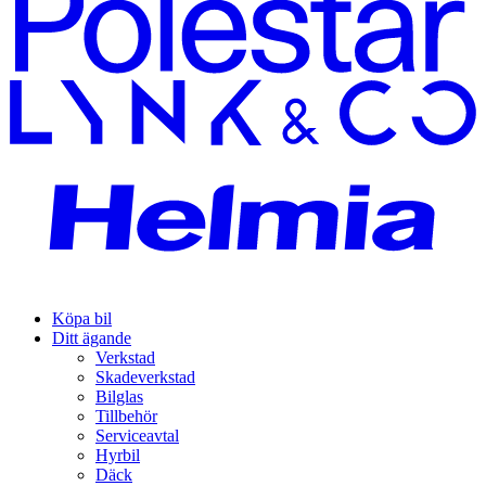
Köpa bil
Ditt ägande
Verkstad
Skadeverkstad
Bilglas
Tillbehör
Serviceavtal
Hyrbil
Däck