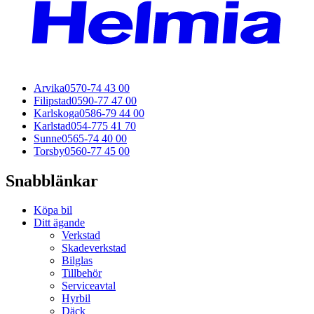
Arvika
0570-74 43 00
Filipstad
0590-77 47 00
Karlskoga
0586-79 44 00
Karlstad
054-775 41 70
Sunne
0565-74 40 00
Torsby
0560-77 45 00
Snabblänkar
Köpa bil
Ditt ägande
Verkstad
Skadeverkstad
Bilglas
Tillbehör
Serviceavtal
Hyrbil
Däck