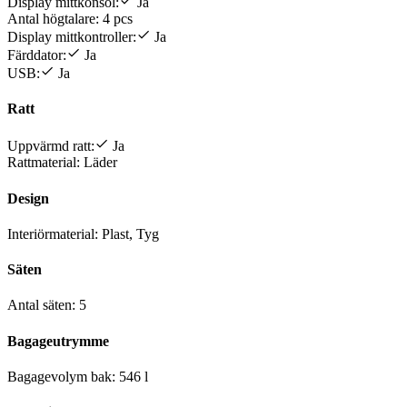
Display mittkonsol:
Ja
Antal högtalare:
4 pcs
Display mittkontroller:
Ja
Färddator:
Ja
USB:
Ja
Ratt
Uppvärmd ratt:
Ja
Rattmaterial:
Läder
Design
Interiörmaterial:
Plast, Tyg
Säten
Antal säten:
5
Bagageutrymme
Bagagevolym bak:
546 l