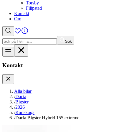
Torsby
Filipstad
Kontakt
Om
Sök
Sök
efter:
Kontakt
Alla bilar
/
Dacia
/
Bigster
/
2026
/
Karlskoga
/
Dacia Bigster Hybrid 155 extreme