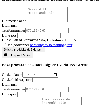
Ditt meddelande
Ditt namn
Telefonnummer
Din e-post
Hur vill du bli kontaktad?
Jag godkänner
hantering av personuppgifter
Skicka meddelande
Skickar...
Boka provkörning
Boka provkörning - Dacia Bigster Hybrid 155 extreme
Önskat datum
Önskad tid
Ditt namn
Telefonnummer
Din e-post