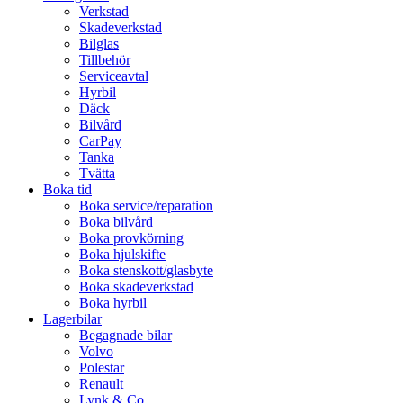
Verkstad
Skadeverkstad
Bilglas
Tillbehör
Serviceavtal
Hyrbil
Däck
Bilvård
CarPay
Tanka
Tvätta
Boka tid
Boka service/reparation
Boka bilvård
Boka provkörning
Boka hjulskifte
Boka stenskott/glasbyte
Boka skadeverkstad
Boka hyrbil
Lagerbilar
Begagnade bilar
Volvo
Polestar
Renault
Lynk & Co