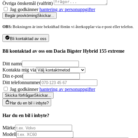
Övriga önskemål (valfritt)
Jag godkänner
hantering av personuppgifter
Begär provkörning
Skickar...
OBS:
Bokningen är inte bekräftad förrän vi återkopplar via e-post eller telefon.
Bli kontaktad av oss
Bli kontaktad av oss om Dacia Bigster Hybrid 155 extreme
Ditt namn
Kontakta mig via
Din e-post
Ditt telefonnummer
Jag godkänner
hantering av personuppgifter
Skicka förfrågan
Skickar...
Har du en bil i inbyte?
Har du en bil i inbyte?
Märke
Modell