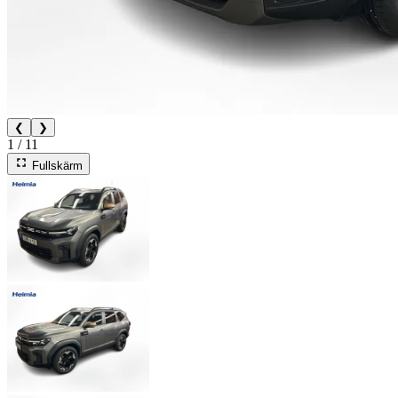
❮
❯
1
/
11
Fullskärm