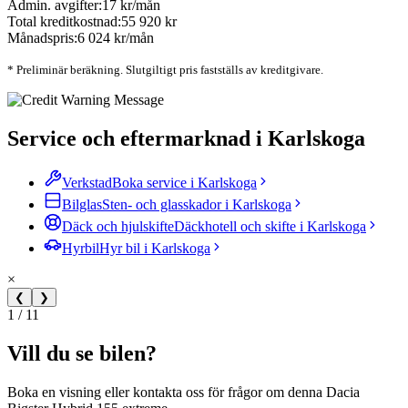
Admin. avgifter:
17 kr/mån
Total kreditkostnad:
55 920 kr
Månadspris:
6 024 kr/mån
* Preliminär beräkning. Slutgiltigt pris fastställs av kreditgivare.
Service och eftermarknad i Karlskoga
Verkstad
Boka service i Karlskoga
Bilglas
Sten- och glasskador i Karlskoga
Däck och hjulskifte
Däckhotell och skifte i Karlskoga
Hyrbil
Hyr bil i Karlskoga
×
❮
❯
1 / 11
Vill du se bilen?
Boka en visning eller kontakta oss för frågor om denna Dacia