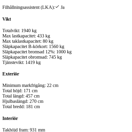
Filhållningsassistent (LKA):
Ja
Vikt
Totalvikt:
1940 kg
Max lastkapacitet:
433 kg
Max taklastkapacitet:
80 kg
Släpkapacitet B-körkort:
1560 kg
Släpkapacitet bromsad 12%:
1000 kg
Släpkapacitet obromsad:
745 kg
Tjänstevikt:
1419 kg
Exteriör
Minimum markfrigång:
22 cm
Total höjd:
171 cm
Total längd:
457 cm
Hjulbaslängd:
270 cm
Total bredd:
181 cm
Interiör
Takhöjd fram:
931 mm