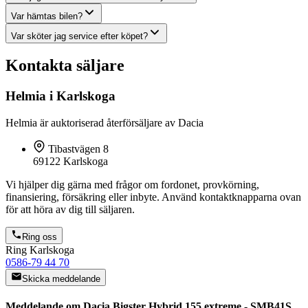
Var hämtas bilen?
Var sköter jag service efter köpet?
Kontakta säljare
Helmia i Karlskoga
Helmia är auktoriserad återförsäljare av Dacia
Tibastvägen 8
69122 Karlskoga
Vi hjälper dig gärna med frågor om fordonet, provkörning,
finansiering, försäkring eller inbyte. Använd kontaktknapparna ovan
för att höra av dig till säljaren.
Ring oss
Ring Karlskoga
0586-79 44 70
Skicka meddelande
Meddelande om Dacia Bigster Hybrid 155 extreme - SMB41S