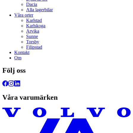
Dacia
Alla lagerbilar
Våra orter
Karlstad
Karlskoga
Arvika
Sunne
Torsby
Filipstad
Kontakt
Om
Följ oss
Våra varumärken