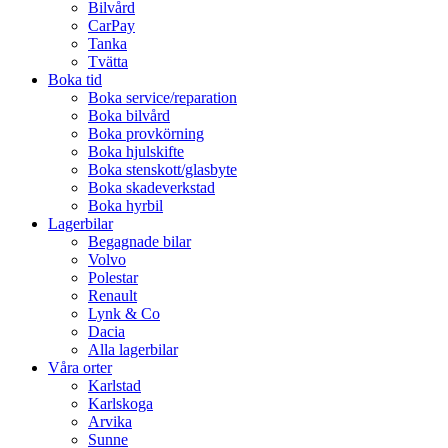
Bilvård
CarPay
Tanka
Tvätta
Boka tid
Boka service/reparation
Boka bilvård
Boka provkörning
Boka hjulskifte
Boka stenskott/glasbyte
Boka skadeverkstad
Boka hyrbil
Lagerbilar
Begagnade bilar
Volvo
Polestar
Renault
Lynk & Co
Dacia
Alla lagerbilar
Våra orter
Karlstad
Karlskoga
Arvika
Sunne