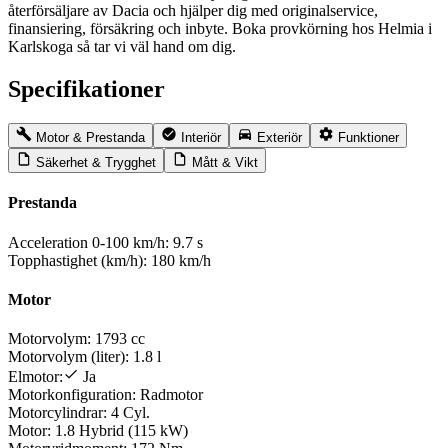
återförsäljare av Dacia och hjälper dig med originalservice,
finansiering, försäkring och inbyte. Boka provkörning hos Helmia i
Karlskoga så tar vi väl hand om dig.
Specifikationer
Motor & Prestanda
Interiör
Exteriör
Funktioner
Säkerhet & Trygghet
Mått & Vikt
Prestanda
Acceleration 0-100 km/h:
9.7 s
Topphastighet (km/h):
180 km/h
Motor
Motorvolym:
1793 cc
Motorvolym (liter):
1.8 l
Elmotor:
Ja
Motorkonfiguration:
Radmotor
Motorcylindrar:
4 Cyl.
Motor:
1.8 Hybrid (115 kW)