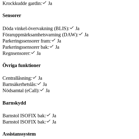
Krockkudde gardin:
Ja
Sensorer
Döda vinkel-övervakning (BLIS):
Ja
Föraruppmärksamhetsvarning (DAW):
Ja
Parkeringssensorer fram:
Ja
Parkeringssensorer bak:
Ja
Regnsensorer:
Ja
Övriga funktioner
Centrallåsning:
Ja
Barnsäkerhetslås:
Ja
Nödsamtal (eCall):
Ja
Barnskydd
Barnstol ISOFIX bak:
Ja
Barnstol ISOFIX bak:
Ja
Assistanssystem