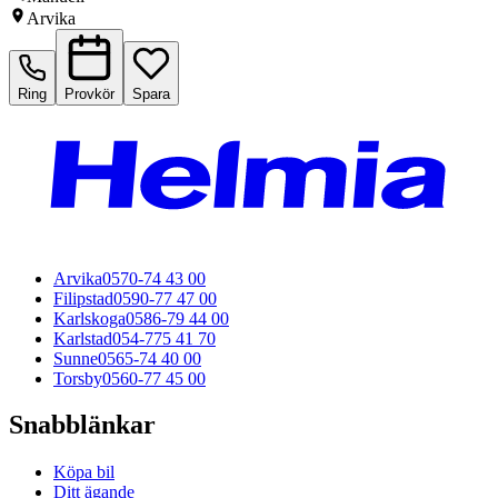
Arvika
Ring
Provkör
Spara
Arvika
0570-74 43 00
Filipstad
0590-77 47 00
Karlskoga
0586-79 44 00
Karlstad
054-775 41 70
Sunne
0565-74 40 00
Torsby
0560-77 45 00
Snabblänkar
Köpa bil
Ditt ägande