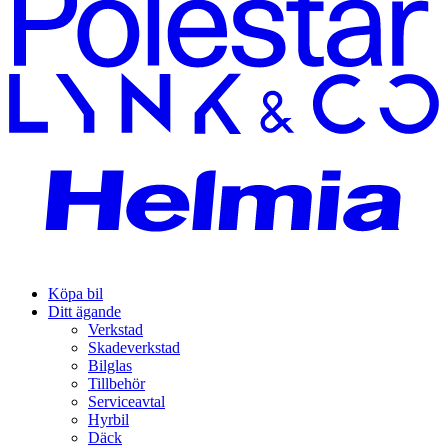
Köpa bil
Ditt ägande
Verkstad
Skadeverkstad
Bilglas
Tillbehör
Serviceavtal
Hyrbil
Däck