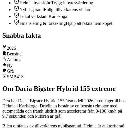
Helmia byteslöfte
Trygg inbytesvärdering
Nybilsgaranti
Enligt tillverkarens villkor
Lokal verkstad
i Karlskoga
Finansiering & försäkring
Hjälp att räkna hem köpet
Snabba fakta
2026
Bensinel
Automat
Ny
Grå
SMB41S
Om Dacia Bigster Hybrid 155 extreme
Den här Dacia Bigster Hybrid 155 årsmodell 2026 är en lagerbil hos
Helmia i Karlskoga. Drivlinan består av en bensin+elmotor med
automatlåda och framhjulsdrift som accelererar från 0-100 km/h på
9.7 sekunder, och kulören är grå.
Bilen omfattas av tillverkarens nybilsgaranti. Helmia är auktoriserad