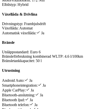
Motorvridmoment:
172 Nm
Elbilstyp:
Hybrid
Växellåda & Drivlina
Drivningstyp:
Framhjulsdrift
Växellåda:
Automat
Automatisk växellåda:
Ja
Bränsle
Utsläppsstandard:
Euro 6
Bränsleförbrukning kombinerad WLTP:
4.6 l/100km
Bränsletankkapacitet:
50 l
Utrustning
Android Auto:
Ja
Smartphoneintegration:
Ja
Apple CarPlay:
Ja
Bluetooth-anslutning:
Ja
Bluetooth ljud:
Ja
Bluetooth telefon:
Ja