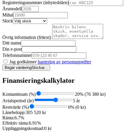
Registreringsnummer (inbytesbilen)
Årsmodell
Miltal
Skick
Övrig information (fritext)
Ditt namn
Din e-post
Telefonnummer
Jag godkänner
hantering av personuppgifter
Begär värdering
Skickar...
Finansieringskalkylator
Kontantinsats (%)
20
% (
76 380
kr)
Avtalsperiod (år)
5
år
Restvärde (%)
0
% (
0
kr)
Lånebelopp:
305 520 kr
Ränta:
6.7%
Effektiv ränta:
6.91%
Uppläggningskostnad:
0 kr