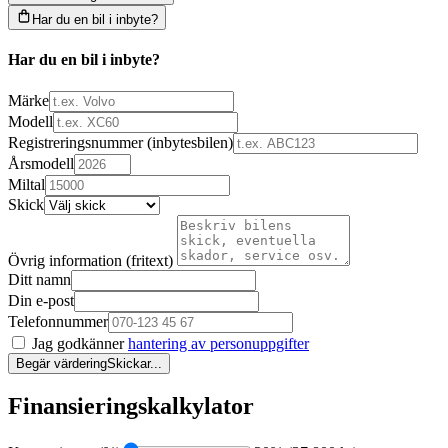
Har du en bil i inbyte?
Har du en bil i inbyte?
Märke
Modell
Registreringsnummer (inbytesbilen)
Årsmodell
Miltal
Skick
Övrig information (fritext)
Ditt namn
Din e-post
Telefonnummer
Jag godkänner
hantering av personuppgifter
Begär värdering
Skickar...
Finansieringskalkylator