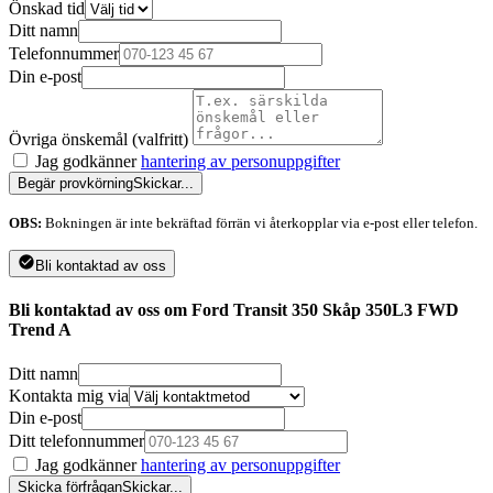
Önskad tid
Ditt namn
Telefonnummer
Din e-post
Övriga önskemål (valfritt)
Jag godkänner
hantering av personuppgifter
Begär provkörning
Skickar...
OBS:
Bokningen är inte bekräftad förrän vi återkopplar via e-post eller telefon.
Bli kontaktad av oss
Bli kontaktad av oss om Ford Transit 350 Skåp 350L3 FWD
Trend A
Ditt namn
Kontakta mig via
Din e-post
Ditt telefonnummer
Jag godkänner
hantering av personuppgifter
Skicka förfrågan
Skickar...