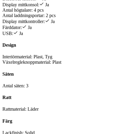
Display mittkonsol:
Ja
Antal högtalare:
4 pcs
Antal laddningsportar:
2 pcs
Display mittkontroller:
Ja
Färddator:
Ja
USB:
Ja
Design
Interiörmaterial:
Plast, Tyg
Växelregleknoppmaterial:
Plast
Säten
Antal säten:
3
Ratt
Rattmaterial:
Läder
Färg
Lackfinish:
Solid