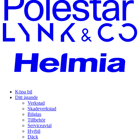
Köpa bil
Ditt ägande
Verkstad
Skadeverkstad
Bilglas
Tillbehör
Serviceavtal
Hyrbil
Däck