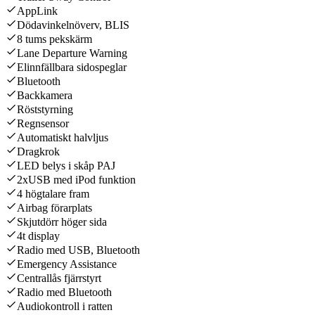
AppLink
Dödavinkelnöverv, BLIS
8 tums pekskärm
Lane Departure Warning
Elinnfällbara sidospeglar
Bluetooth
Backkamera
Röststyrning
Regnsensor
Automatiskt halvljus
Dragkrok
LED belys i skåp PAJ
2xUSB med iPod funktion
4 högtalare fram
Airbag förarplats
Skjutdörr höger sida
4t display
Radio med USB, Bluetooth
Emergency Assistance
Centrallås fjärrstyrt
Radio med Bluetooth
Audiokontroll i ratten