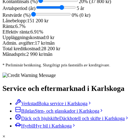
Kontantinsats (%)
20
% (
37 800
kr)
Avtalsperiod (år)
5
år
Restvärde (%)
0
% (
0
kr)
Lånebelopp:
151 200 kr
Ränta:
6.7%
Effektiv ränta:
6.91%
Uppläggningskostnad:
0 kr
Admin. avgifter:
17 kr/mån
Total kreditkostnad:
28 200 kr
Månadspris:
2 990 kr/mån
* Preliminär beräkning. Slutgiltigt pris fastställs av kreditgivare.
Service och eftermarknad i Karlskoga
Verkstad
Boka service i Karlskoga
Bilglas
Sten- och glasskador i Karlskoga
Däck och hjulskifte
Däckhotell och skifte i Karlskoga
Hyrbil
Hyr bil i Karlskoga
×