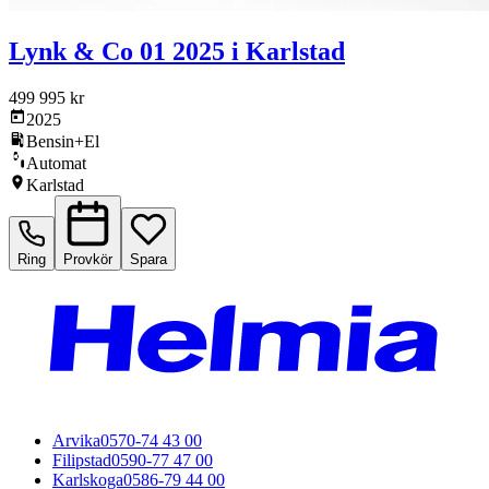
Lynk & Co 01 2025 i Karlstad
499 995 kr
2025
Bensin+El
Automat
Karlstad
Ring
Provkör
Spara
Arvika
0570-74 43 00
Filipstad
0590-77 47 00
Karlskoga
0586-79 44 00