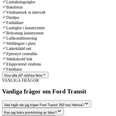
Lastsäkringsöglor
Bakdörrar
Vindrutetork m intervall
Dimljus
Farthållare
Lastöglor i lastutrymme
Belysning lastutrymme
Luftkonditionering
Stötfångare i plast
Läderklädd ratt
Fjärrstyrt centrallås
Stänkskydd bak
Eluppvärmd vindruta
Färddator
Visa alla (47 st)
Visa färre
VANLIGA FRÅGOR
Vanliga frågor om Ford Transit
Vad ingår när jag köper Ford Transit 350 hos Helmia?
Kan jag boka provkörning av bilen?