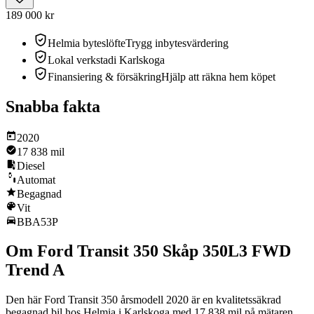
189 000 kr
Helmia byteslöfte
Trygg inbytesvärdering
Lokal verkstad
i Karlskoga
Finansiering & försäkring
Hjälp att räkna hem köpet
Snabba fakta
2020
17 838 mil
Diesel
Automat
Begagnad
Vit
BBA53P
Om Ford Transit 350 Skåp 350L3 FWD
Trend A
Den här Ford Transit 350 årsmodell 2020 är en kvalitetssäkrad
begagnad bil hos Helmia i Karlskoga med 17 838 mil på mätaren.