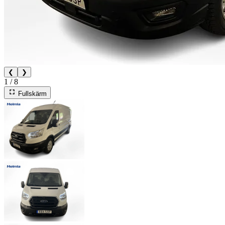
❮
❯
1
/
8
Fullskärm