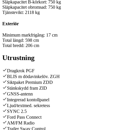
Släpkapacitet B-körkort:
750 kg
Släpkapacitet obromsad:
750 kg
Tjänstevikt:
2118 kg
Exteriör
Minimum markfrigång:
17 cm
Total längd:
598 cm
Total bredd:
206 cm
Utrustning
Dragkrok PGF
BLIS m dödavinkelöv. ZGH
Siktpaket Premium ZDD
Stänkskydd fram ZID
GNSS-antenn
Integrerad kontollpanel
Ljud/textmed. sekretess
SYNC 2.5
Ford Pass Connect
AM/FM Radio
Trailer Sway Control