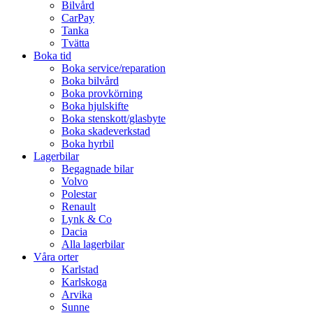
Bilvård
CarPay
Tanka
Tvätta
Boka tid
Boka service/reparation
Boka bilvård
Boka provkörning
Boka hjulskifte
Boka stenskott/glasbyte
Boka skadeverkstad
Boka hyrbil
Lagerbilar
Begagnade bilar
Volvo
Polestar
Renault
Lynk & Co
Dacia
Alla lagerbilar
Våra orter
Karlstad
Karlskoga
Arvika
Sunne