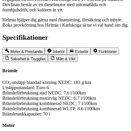
Drivlinan består av en dieselmotor med automatlåda och
framhjulsdrift, och kulören är vit.
Helmia hjälper dig gärna med finansiering, försäkring och inbyte.
Boka provkörning hos Helmia i Karlskoga så tar vi väl hand om dig.
Specifikationer
Motor & Prestanda
Interiör
Exteriör
Funktioner
Säkerhet & Trygghet
Mått & Vikt
Bränsle
CO₂-utsläpp blandad körning NEDC:
183 g/km
Utsläppsstandard:
Euro 6
Bränsleförbrukning stad NEDC:
7.6 l/100km
Bränsleförbrukning motorväg NEDC:
6.7 l/100km
Bränsleförbrukning kombinerad NEDC:
7 l/100km
Bränsleförbrukning kombinerad WLTP:
8.6 l/100km
Bränsletankkapacitet:
70 l
Motor