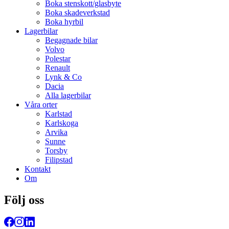
Boka stenskott/glasbyte
Boka skadeverkstad
Boka hyrbil
Lagerbilar
Begagnade bilar
Volvo
Polestar
Renault
Lynk & Co
Dacia
Alla lagerbilar
Våra orter
Karlstad
Karlskoga
Arvika
Sunne
Torsby
Filipstad
Kontakt
Om
Följ oss