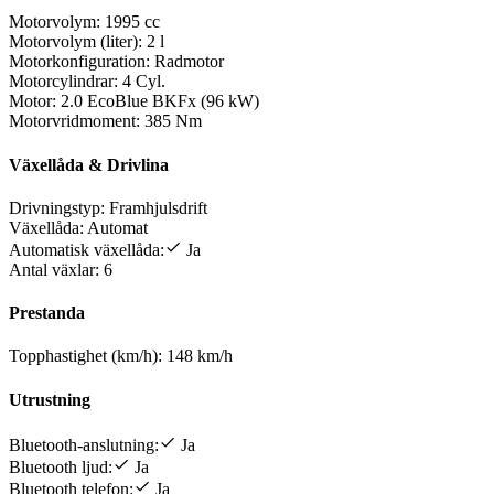
Motorvolym:
1995 cc
Motorvolym (liter):
2 l
Motorkonfiguration:
Radmotor
Motorcylindrar:
4 Cyl.
Motor:
2.0 EcoBlue BKFx (96 kW)
Motorvridmoment:
385 Nm
Växellåda & Drivlina
Drivningstyp:
Framhjulsdrift
Växellåda:
Automat
Automatisk växellåda:
Ja
Antal växlar:
6
Prestanda
Topphastighet (km/h):
148 km/h
Utrustning
Bluetooth-anslutning:
Ja
Bluetooth ljud:
Ja
Bluetooth telefon:
Ja