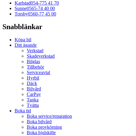
Karlstad
054-775 41 70
Sunne
0565-74 40 00
Torsby
0560-77 45 00
Snabblänkar
Köpa bil
Ditt ägande
Verkstad
Skadeverkstad
Bilglas
Tillbehör
Serviceavtal
Hyrbil
Däck
Bilvård
CarPay
Tanka
Tvätta
Boka tid
Boka service/reparation
Boka bilvård
Boka provkörning
Boka hjulskifte