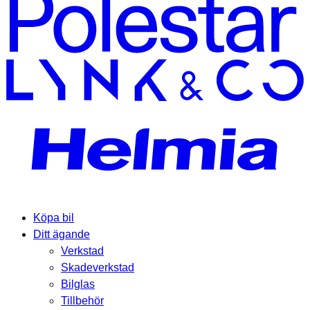
Köpa bil
Ditt ägande
Verkstad
Skadeverkstad
Bilglas
Tillbehör