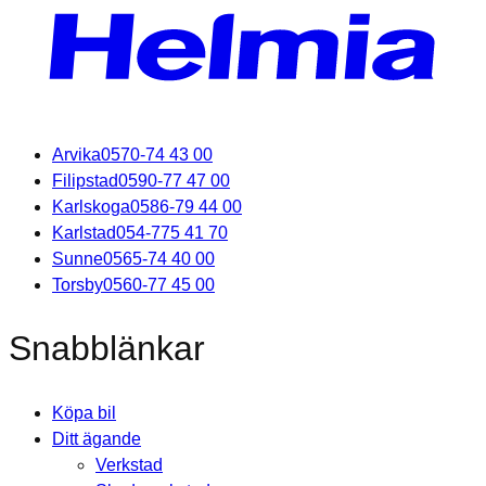
Arvika
0570-74 43 00
Filipstad
0590-77 47 00
Karlskoga
0586-79 44 00
Karlstad
054-775 41 70
Sunne
0565-74 40 00
Torsby
0560-77 45 00
Snabblänkar
Köpa bil
Ditt ägande
Verkstad