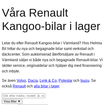
Våra Renault
Kangoo-bilar i lager
Letar du efter Renault Kangoo-bilar i Värmland? Hos Helmia
Bil hittar du nya och begagnade bilar samt verkstad och
däckcenter. Som auktoriserad återförsäljare av Renault i
Värmland säljer vi både nya och begagnade Renault-bilar. Vi
sköter service, originaldelar och hjälper dig med finansiering
och inbyte.
Se även
Volvo
,
Dacia
,
Lynk & Co
,
Polestar
och
Isuzu
. Se
också
Renault
och
alla bilar i lager
.
Visa filter
▼