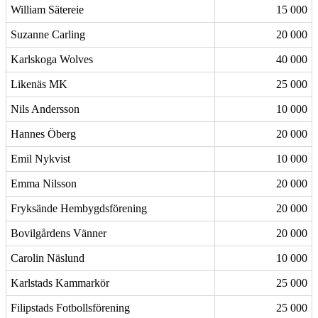
William Sätereie
15 000
Suzanne Carling
20 000
Karlskoga Wolves
40 000
Likenäs MK
25 000
Nils Andersson
10 000
Hannes Öberg
20 000
Emil Nykvist
10 000
Emma Nilsson
20 000
Fryksände Hembygdsförening
20 000
Bovilgårdens Vänner
20 000
Carolin Näslund
10 000
Karlstads Kammarkör
25 000
Filipstads Fotbollsförening
25 000