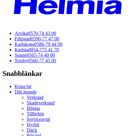
Arvika
0570-74 43 00
Filipstad
0590-77 47 00
Karlskoga
0586-79 44 00
Karlstad
054-775 41 70
Sunne
0565-74 40 00
Torsby
0560-77 45 00
Snabblänkar
Köpa bil
Ditt ägande
Verkstad
Skadeverkstad
Bilglas
Tillbehör
Serviceavtal
Hyrbil
Däck
Bilvård