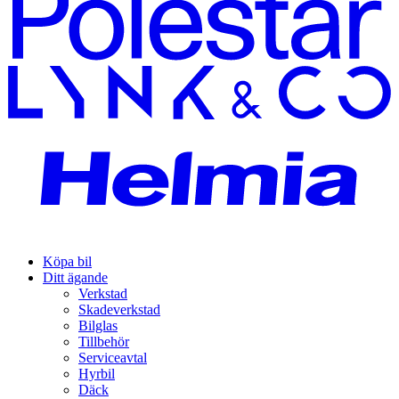
Köpa bil
Ditt ägande
Verkstad
Skadeverkstad
Bilglas
Tillbehör
Serviceavtal
Hyrbil
Däck