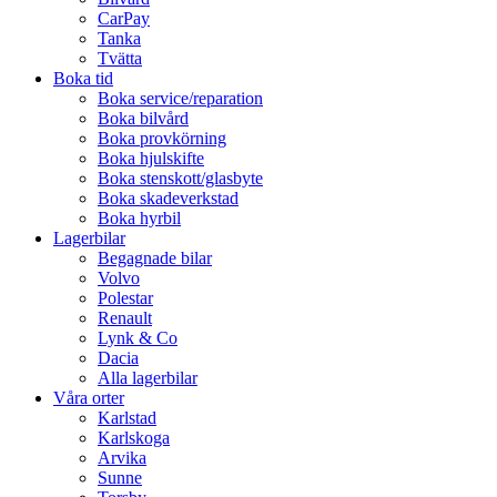
CarPay
Tanka
Tvätta
Boka tid
Boka service/reparation
Boka bilvård
Boka provkörning
Boka hjulskifte
Boka stenskott/glasbyte
Boka skadeverkstad
Boka hyrbil
Lagerbilar
Begagnade bilar
Volvo
Polestar
Renault
Lynk & Co
Dacia
Alla lagerbilar
Våra orter
Karlstad
Karlskoga
Arvika
Sunne