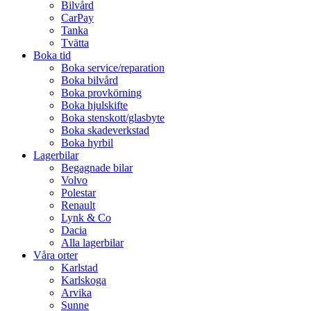
Bilvård
CarPay
Tanka
Tvätta
Boka tid
Boka service/reparation
Boka bilvård
Boka provkörning
Boka hjulskifte
Boka stenskott/glasbyte
Boka skadeverkstad
Boka hyrbil
Lagerbilar
Begagnade bilar
Volvo
Polestar
Renault
Lynk & Co
Dacia
Alla lagerbilar
Våra orter
Karlstad
Karlskoga
Arvika
Sunne