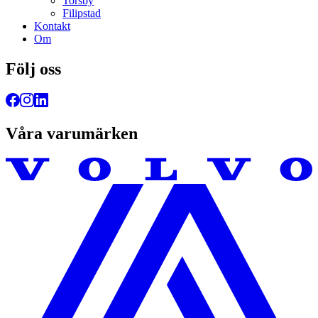
Torsby
Filipstad
Kontakt
Om
Följ oss
Våra varumärken