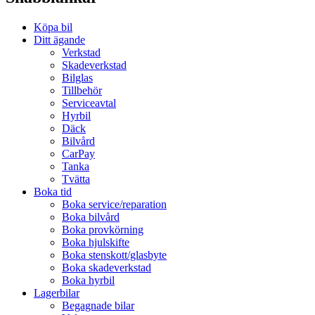
Köpa bil
Ditt ägande
Verkstad
Skadeverkstad
Bilglas
Tillbehör
Serviceavtal
Hyrbil
Däck
Bilvård
CarPay
Tanka
Tvätta
Boka tid
Boka service/reparation
Boka bilvård
Boka provkörning
Boka hjulskifte
Boka stenskott/glasbyte
Boka skadeverkstad
Boka hyrbil
Lagerbilar
Begagnade bilar