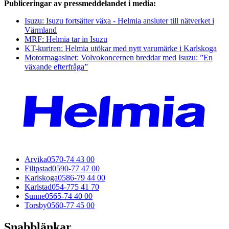
Publiceringar av pressmeddelandet i media:
Isuzu: Isuzu fortsätter växa - Helmia ansluter till nätverket i
Värmland
MRF: Helmia tar in Isuzu
KT-kuriren: Helmia utökar med nytt varumärke i Karlskoga
Motormagasinet: Volvokoncernen breddar med Isuzu: ”En
växande efterfråga”
Arvika
0570-74 43 00
Filipstad
0590-77 47 00
Karlskoga
0586-79 44 00
Karlstad
054-775 41 70
Sunne
0565-74 40 00
Torsby
0560-77 45 00
Snabblänkar