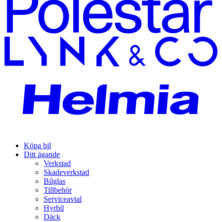
Köpa bil
Ditt ägande
Verkstad
Skadeverkstad
Bilglas
Tillbehör
Serviceavtal
Hyrbil
Däck