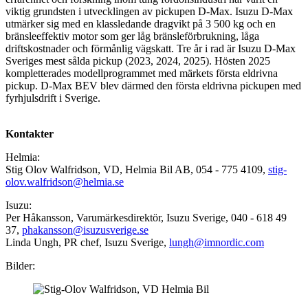
viktig grundsten i utvecklingen av pickupen D-Max. Isuzu D-Max
utmärker sig med en klassledande dragvikt på 3 500 kg och en
bränsleeffektiv motor som ger låg bränsleförbrukning, låga
driftskostnader och förmånlig vägskatt. Tre år i rad är Isuzu D-Max
Sveriges mest sålda pickup (2023, 2024, 2025). Hösten 2025
kompletterades modellprogrammet med märkets första eldrivna
pickup. D-Max BEV blev därmed den första eldrivna pickupen med
fyrhjulsdrift i Sverige.
Kontakter
Helmia:
Stig Olov Walfridson, VD, Helmia Bil AB, 054 - 775 4109,
stig-
olov.walfridson@helmia.se
Isuzu:
Per Håkansson, Varumärkesdirektör, Isuzu Sverige, 040 - 618 49
37,
phakansson@isuzusverige.se
Linda Ungh, PR chef, Isuzu Sverige,
lungh@imnordic.com
Bilder: