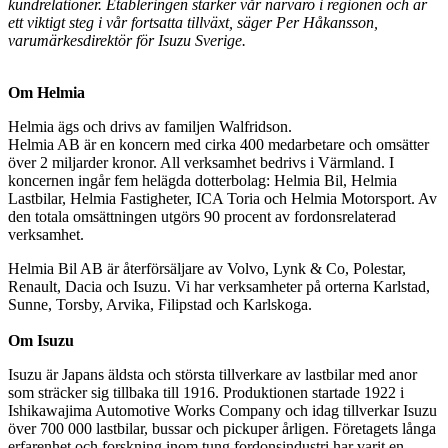
kundrelationer. Etableringen stärker vår närvaro i regionen och är
ett viktigt steg i vår fortsatta tillväxt, säger Per Håkansson,
varumärkesdirektör för Isuzu Sverige.
Om Helmia
Helmia ägs och drivs av familjen Walfridson.
Helmia AB är en koncern med cirka 400 medarbetare och omsätter
över 2 miljarder kronor. All verksamhet bedrivs i Värmland. I
koncernen ingår fem helägda dotterbolag: Helmia Bil, Helmia
Lastbilar, Helmia Fastigheter, ICA Toria och Helmia Motorsport. Av
den totala omsättningen utgörs 90 procent av fordonsrelaterad
verksamhet.
Helmia Bil AB är återförsäljare av Volvo, Lynk & Co, Polestar,
Renault, Dacia och Isuzu. Vi har verksamheter på orterna Karlstad,
Sunne, Torsby, Arvika, Filipstad och Karlskoga.
Om Isuzu
Isuzu är Japans äldsta och största tillverkare av lastbilar med anor
som sträcker sig tillbaka till 1916. Produktionen startade 1922 i
Ishikawajima Automotive Works Company och idag tillverkar Isuzu
över 700 000 lastbilar, bussar och pickuper årligen. Företagets långa
erfarenhet och forskning inom tung fordonsindustri har varit en