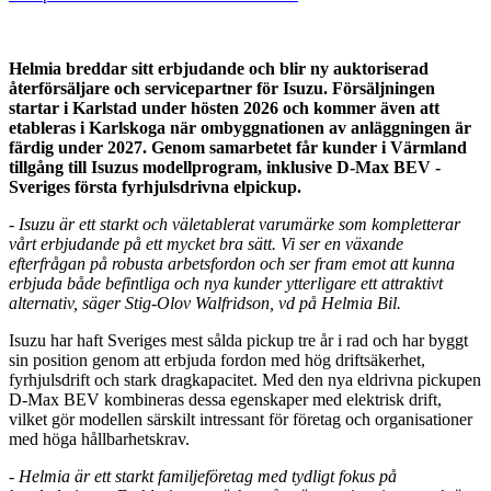
Helmia breddar sitt erbjudande och blir ny auktoriserad
återförsäljare och servicepartner för Isuzu. Försäljningen
startar i Karlstad under hösten 2026 och kommer även att
etableras i Karlskoga när ombyggnationen av anläggningen är
färdig under 2027. Genom samarbetet får kunder i Värmland
tillgång till Isuzus modellprogram, inklusive D-Max BEV -
Sveriges första fyrhjulsdrivna elpickup.
- Isuzu är ett starkt och väletablerat varumärke som kompletterar
vårt erbjudande på ett mycket bra sätt. Vi ser en växande
efterfrågan på robusta arbetsfordon och ser fram emot att kunna
erbjuda både befintliga och nya kunder ytterligare ett attraktivt
alternativ, säger Stig-Olov Walfridson, vd på Helmia Bil.
Isuzu har haft Sveriges mest sålda pickup tre år i rad och har byggt
sin position genom att erbjuda fordon med hög driftsäkerhet,
fyrhjulsdrift och stark dragkapacitet. Med den nya eldrivna pickupen
D-Max BEV kombineras dessa egenskaper med elektrisk drift,
vilket gör modellen särskilt intressant för företag och organisationer
med höga hållbarhetskrav.
- Helmia är ett starkt familjeföretag med tydligt fokus på