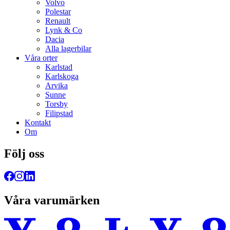
Volvo
Polestar
Renault
Lynk & Co
Dacia
Alla lagerbilar
Våra orter
Karlstad
Karlskoga
Arvika
Sunne
Torsby
Filipstad
Kontakt
Om
Följ oss
Våra varumärken