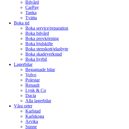
Bilvård
CarPay
Tanka
Tvätta
Boka tid
Boka service/reparation
Boka bilvård
Boka provkörning
Boka hjulskifte
Boka stenskott/glasbyte
Boka skadeverkstad
Boka hyrbil
Lagerbilar
Begagnade bilar
Volvo
Polestar
Renault
Lynk & Co
Dacia
Alla lagerbilar
Våra orter
Karlstad
Karlskoga
Arvika
Sunne