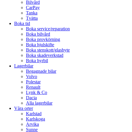
Bilvård
CarPay
Tanka
Tvätta
Boka tid
Boka service/reparation
Boka bilvård
Boka provkörning
Boka hjulskifte
Boka stenskott/glasbyte
Boka skadeverkstad
Boka hyrbil
Lagerbilar
Begagnade bilar
Volvo
Polestar
Renault
Lynk & Co
Dacia
Alla lagerbilar
Våra orter
Karlstad
Karlskoga
Arvika
Sunne