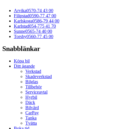
Arvika
0570-74 43 00
Filipstad
0590-77 47 00
Karlskoga
0586-79 44 00
Karlstad
054-775 41 70
Sunne
0565-74 40 00
Torsby
0560-77 45 00
Snabblänkar
Köpa bil
Ditt ägande
Verkstad
Skadeverkstad
Bilglas
Tillbehör
Serviceavtal
Hyrbil
Däck
Bilvård
CarPay
Tanka
Tvätta
Boka tid