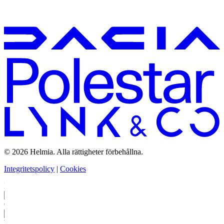
© 2026 Helmia. Alla rättigheter förbehållna.
Integritetspolicy
|
Cookies
Bolag
Ort
Vem