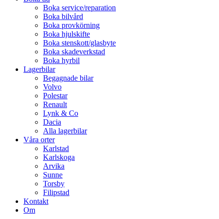
Boka service/reparation
Boka bilvård
Boka provkörning
Boka hjulskifte
Boka stenskott/glasbyte
Boka skadeverkstad
Boka hyrbil
Lagerbilar
Begagnade bilar
Volvo
Polestar
Renault
Lynk & Co
Dacia
Alla lagerbilar
Våra orter
Karlstad
Karlskoga
Arvika
Sunne
Torsby
Filipstad
Kontakt
Om