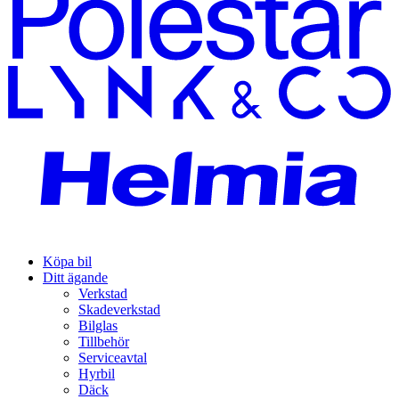
Köpa bil
Ditt ägande
Verkstad
Skadeverkstad
Bilglas
Tillbehör
Serviceavtal
Hyrbil
Däck