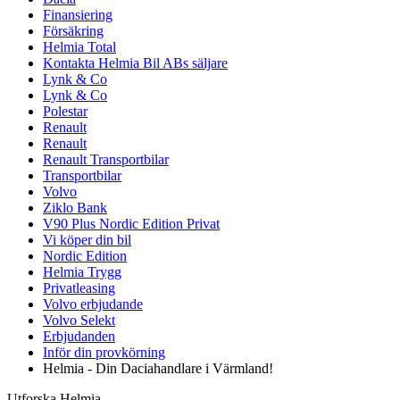
Finansiering
Försäkring
Helmia Total
Kontakta Helmia Bil ABs säljare
Lynk & Co
Lynk & Co
Polestar
Renault
Renault
Renault Transportbilar
Transportbilar
Volvo
Ziklo Bank
V90 Plus Nordic Edition Privat
Vi köper din bil
Nordic Edition
Helmia Trygg
Privatleasing
Volvo erbjudande
Volvo Selekt
Erbjudanden
Inför din provkörning
Helmia - Din Daciahandlare i Värmland!
Utforska Helmia